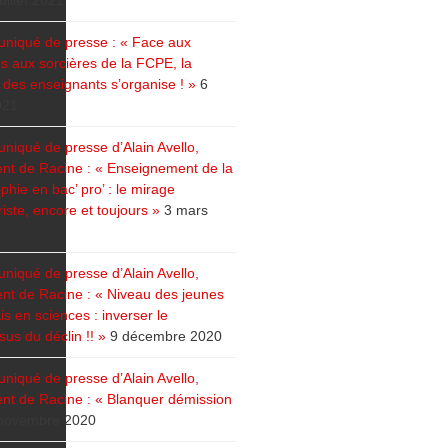
juillet 2021
iqué de presse : « Face aux
s aux sorcières de la FCPE, la
e des enseignants s’organise ! »
6
021
iqué de presse d’Alain Avello,
ent de Racine : « Enseignement de la
phie en bac’ pro’ : le mirage
riste, encore et toujours »
3 mars
iqué de presse d’Alain Avello,
ent de Racine : « Niveau des jeunes
s en sciences : inverser le
us du déclin !! »
9 décembre 2020
iqué de presse d’Alain Avello,
ent de Racine : « Blanquer démission
novembre 2020