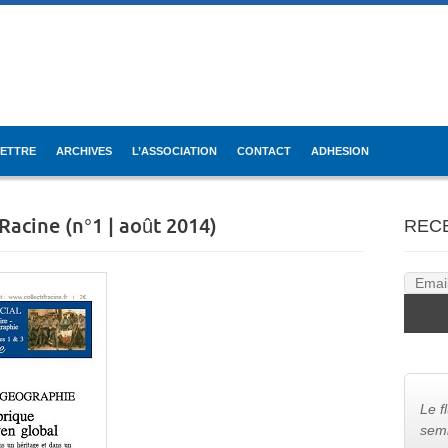
LETTRE
ARCHIVES
L’ASSOCIATION
CONTACT
ADHESION
 Racine (n°1 | août 2014)
REC
Le f
semb