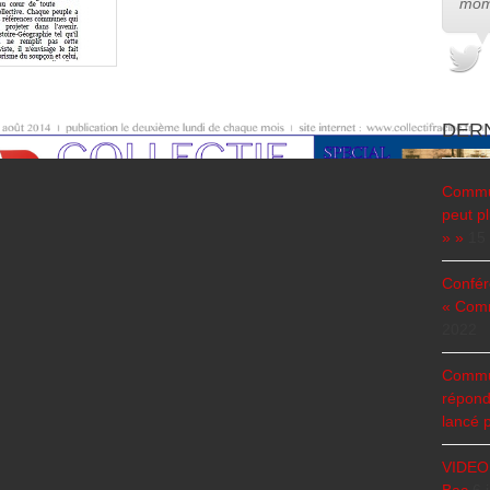
mom
DERN
Commun
peut pl
» »
15 
Confér
« Comm
2022
Commun
répond
lancé p
VIDEO 