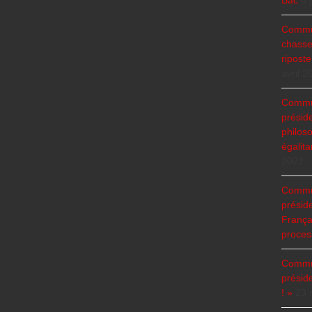
Bac
6 
Commun
chasse
ripost
avril 2
Commun
présid
philoso
égalita
2021
Commun
présid
Françai
process
Commun
présid
! »
23 