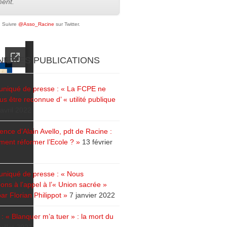
ent.
Suivre
@Asso_Racine
sur Twitter.
IERES PUBLICATIONS
iqué de presse : « La FCPE ne
us être reconnue d’ « utilité publique
avril 2022
ence d’Alain Avello, pdt de Racine :
ent réformer l’Ecole ? »
13 février
iqué de presse : « Nous
ons à l’appel à l’« Union sacrée »
ar Florian Philippot »
7 janvier 2022
: « Blanquer m’a tuer » : la mort du