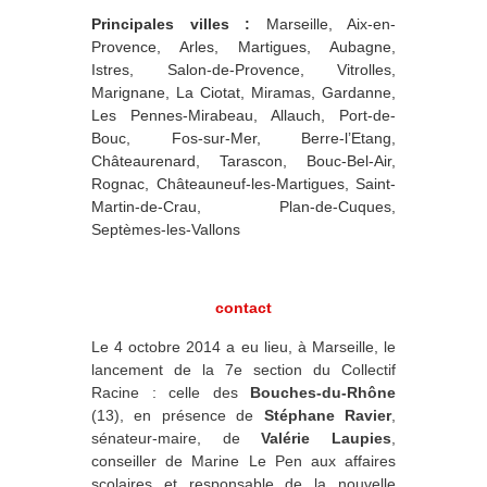
Principales villes :
Marseille, Aix-en-
Provence, Arles, Martigues, Aubagne,
Istres, Salon-de-Provence, Vitrolles,
Marignane, La Ciotat, Miramas, Gardanne,
Les Pennes-Mirabeau, Allauch, Port-de-
Bouc, Fos-sur-Mer, Berre-l’Etang,
Châteaurenard, Tarascon, Bouc-Bel-Air,
Rognac, Châteauneuf-les-Martigues, Saint-
Martin-de-Crau, Plan-de-Cuques,
Septèmes-les-Vallons
contact
Le 4 octobre 2014 a eu lieu, à Marseille, le
lancement de la 7e section du Collectif
Racine : celle des
Bouches-du-Rhône
(13), en présence de
Stéphane Ravier
,
sénateur-maire, de
Valérie Laupies
,
conseiller de Marine Le Pen aux affaires
scolaires et responsable de la nouvelle