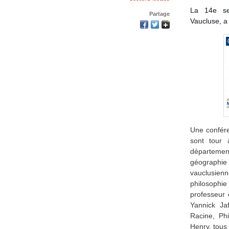
La 14e sec
Partage
Vaucluse, a 
Une confére
sont tour 
départemen
géographie
vauclusien
philosophie 
professeur e
Yannick Jaf
Racine, Ph
Henry, tous