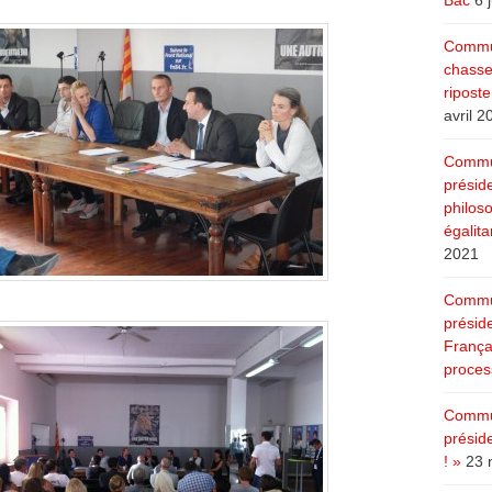
Bac
6 
Commun
chasse
ripost
avril 2
Commun
présid
philoso
égalita
2021
Commun
présid
Françai
process
Commun
présid
! »
23 