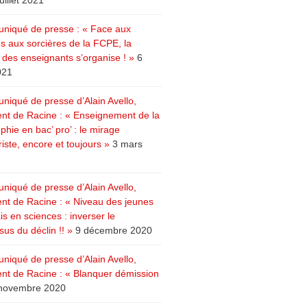
juillet 2021
iqué de presse : « Face aux
s aux sorcières de la FCPE, la
e des enseignants s’organise ! »
6
021
iqué de presse d’Alain Avello,
ent de Racine : « Enseignement de la
phie en bac’ pro’ : le mirage
riste, encore et toujours »
3 mars
iqué de presse d’Alain Avello,
ent de Racine : « Niveau des jeunes
s en sciences : inverser le
us du déclin !! »
9 décembre 2020
iqué de presse d’Alain Avello,
ent de Racine : « Blanquer démission
novembre 2020