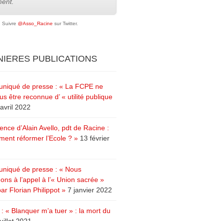
ent.
Suivre
@Asso_Racine
sur Twitter.
IERES PUBLICATIONS
iqué de presse : « La FCPE ne
us être reconnue d’ « utilité publique
avril 2022
ence d’Alain Avello, pdt de Racine :
ent réformer l’Ecole ? »
13 février
iqué de presse : « Nous
ons à l’appel à l’« Union sacrée »
ar Florian Philippot »
7 janvier 2022
: « Blanquer m’a tuer » : la mort du