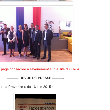
la page consacrée à l’événement sur le site du FN84
———- REVUE DE PRESSE ———-
s « La Provence » du 16 juin 2015 :