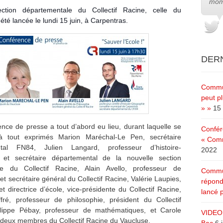
mom
tion départementale du Collectif Racine, celle du
été lancée le lundi 15 juin, à Carpentras.
DERN
Commun
peut pl
» »
15 
nce de presse a tout d’abord eu lieu, durant laquelle se
Confér
à tout exprimés Marion Maréchal-Le Pen, secrétaire
« Comm
tal FN84, Julien Langard, professeur d’histoire-
2022
 et secrétaire départemental de la nouvelle section
ne du Collectif Racine, Alain Avello, professeur de
Commun
et secrétaire général du Collectif Racine, Valérie Laupies,
répond
t directrice d’école, vice-présidente du Collectif Racine,
lancé p
fré, professeur de philosophie, président du Collectif
ilippe Pébay, professeur de mathématiques, et Carole
VIDEO 
 deux membres du Collectif Racine du Vaucluse.