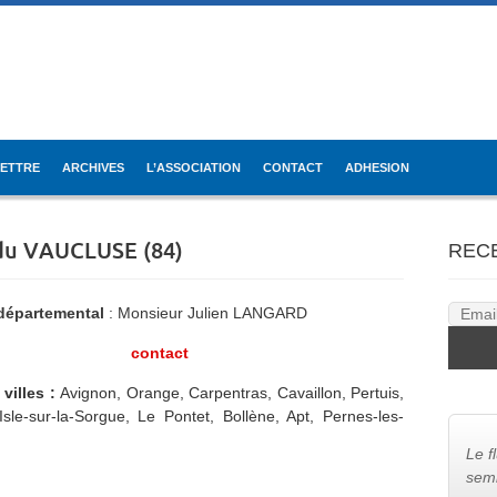
LETTRE
ARCHIVES
L’ASSOCIATION
CONTACT
ADHESION
 du VAUCLUSE (84)
REC
 départemental
: Monsieur Julien LANGARD
contact
villes :
Avignon, Orange, Carpentras, Cavaillon, Pertuis,
Isle-sur-la-Sorgue, Le Pontet, Bollène, Apt, Pernes-les-
Le f
semb