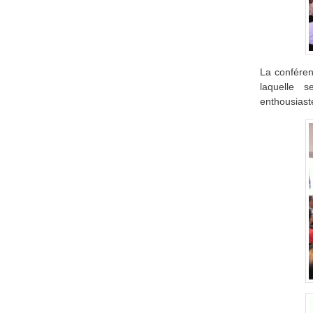
La conféren
laquelle 
enthousiaste