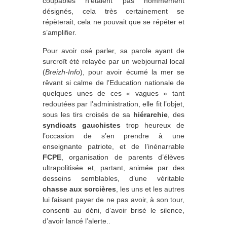
coupables n’étaient pas nommément
désignés, cela très certainement se
répèterait, cela ne pouvait que se répéter et
s’amplifier.
Pour avoir osé parler, sa parole ayant de
surcroît été relayée par un webjournal local
(
Breizh-Info
), pour avoir écumé la mer se
rêvant si calme de l’Education nationale de
quelques unes de ces « vagues » tant
redoutées par l’administration, elle fit l’objet,
sous les tirs croisés de sa
hiérarchie
, des
syndicats gauchistes
trop heureux de
l’occasion de s’en prendre à une
enseignante patriote, et de l’inénarrable
FCPE
, organisation de parents d’élèves
ultrapolitisée et, partant, animée par des
desseins semblables, d’une véritable
chasse aux sorcières
, les uns et les autres
lui faisant payer de ne pas avoir, à son tour,
consenti au déni, d’avoir brisé le silence,
d’avoir lancé l’alerte..