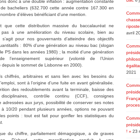
Bac
6 
ons donc à une double inflation : augmentation constante
de bacheliers (632.700 cette année contre 167.300 en
Commun
 nombre d’élèves bénéficiant d’une mention.
chasse
t que cette distribution massive du baccalauréat ne
ripost
 pas à une amélioration du niveau scolaire, bien au
avril 2
Il s’agit pour nos gouvernants d’atteindre des objectifs
antitatifs : 80% d’une génération au niveau bac (slogan
Commun
le PS dans les années 1980) ; la moitié d’une génération
présid
de l’enseignement supérieur (volonté de l’Union
philoso
 depuis le sommet de Lisbonne en 2000).
égalita
2021
fs chiffrés, arbitraires et sans lien avec les besoins du
emploi, sont à l’origine d’une fuite en avant généralisée.
Commun
rition des redoublements avant la terminale, baisse des
présid
disciplinaires, contrôle continu (CCF), consignes
Françai
e adressées aux jurys, possibilité de conserver ses notes
process
 à 10/20 pendant plusieurs années, options ne pouvant
es points : tout est fait pour gonfler les statistiques du
Commun
t.
présid
! »
23 
ique du chiffre, parfaitement démagogique, a de graves