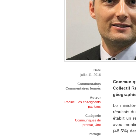
Date
juillet 11, 2016
Communiqué
Commentaires
Collectif R
Commentaires fermés
géographi
Auteur
Racine - les enseignants
Le ministèr
patriotes
résultats d
Catégorie
établit un 
Communiqués de
avec menti
presse
,
Une
(48.5%) de
Partage