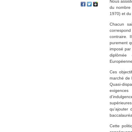
Nous assist
du nombre 
1970) et du
Chacun sai
correspond
contraire. 
purement qu
imposé par 
diplômée 
Européenne
Ces objecti
marché de l’
Quasi-dispa
exigences 
d’indulgenc
supérieures
qu’ajouter d
baccalauréa
Cette polit