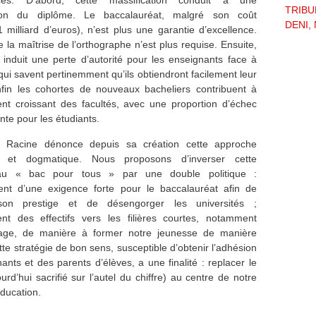
ces. D’abord, cette massification conduit à une
TRIBU
tion du diplôme. Le baccalauréat, malgré son coût
DENI, 
1 milliard d’euros), n’est plus une garantie d’excellence.
 la maîtrise de l’orthographe n’est plus requise. Ensuite,
induit une perte d’autorité pour les enseignants face à
qui savent pertinemment qu’ils obtiendront facilement leur
fin les cohortes de nouveaux bacheliers contribuent à
nt croissant des facultés, avec une proportion d’échec
nte pour les étudiants.
if Racine dénonce depuis sa création cette approche
ve et dogmatique. Nous proposons d’inverser cette
au « bac pour tous » par une double politique :
ent d’une exigence forte pour le baccalauréat afin de
son prestige et de désengorger les universités ;
nt des effectifs vers les filières courtes, notamment
ssage, de manière à former notre jeunesse de manière
tte stratégie de bon sens, susceptible d’obtenir l’adhésion
ants et des parents d’élèves, a une finalité : replacer le
urd’hui sacrifié sur l’autel du chiffre) au centre de notre
ducation.