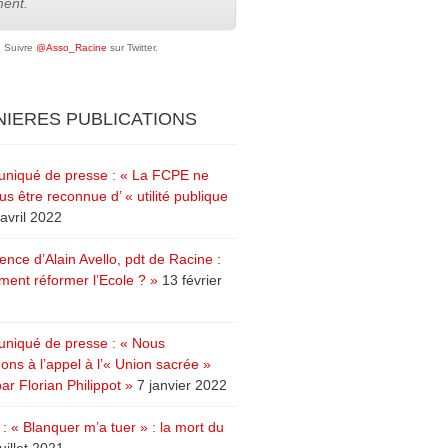
ent.
Suivre
@Asso_Racine
sur Twitter.
IERES PUBLICATIONS
iqué de presse : « La FCPE ne
us être reconnue d’ « utilité publique
avril 2022
ence d’Alain Avello, pdt de Racine :
ent réformer l’Ecole ? »
13 février
iqué de presse : « Nous
ons à l’appel à l’« Union sacrée »
ar Florian Philippot »
7 janvier 2022
: « Blanquer m’a tuer » : la mort du