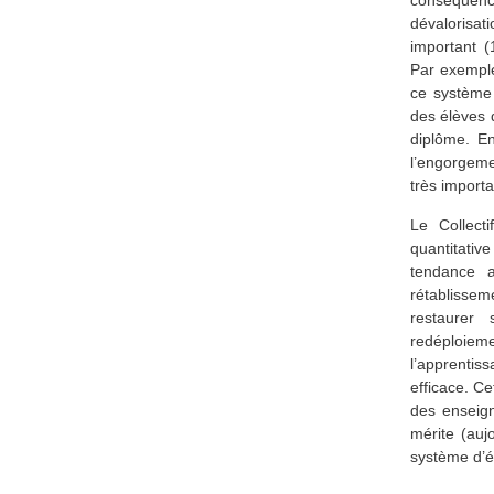
conséquen
dévalorisa
important (
Par exemple
ce système 
des élèves 
diplôme. En
l’engorgeme
très importa
Le Collect
quantitati
tendance 
rétablissem
restaurer 
redéploieme
l’apprenti
efficace. Ce
des enseign
mérite (aujo
système d’é