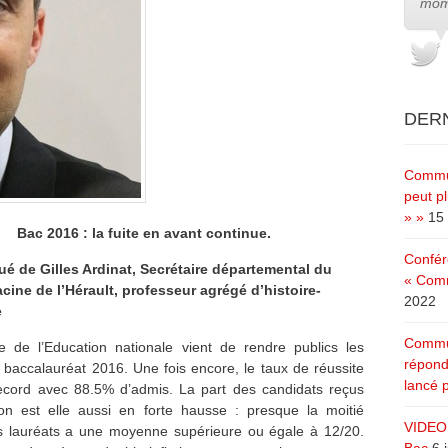
mom
DERN
Commun
peut pl
» »
15 
Bac 2016 : la fuite en avant continue.
Confér
 de Gilles Ardinat, Secrétaire départemental du
« Comm
acine de l’Hérault, p
rofesseur agrégé d’histoire-
2022
e
Commun
e de l’Education nationale vient de rendre publics les
répond
u baccalauréat 2016. Une fois encore, le taux de réussite
lancé p
record avec 88.5% d’admis. La part des candidats reçus
on est elle aussi en forte hausse : presque la moitié
VIDEO 
s lauréats a une moyenne supérieure ou égale à 12/20.