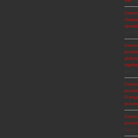
Bac
6 
Commun
chasse
ripost
avril 2
Commun
présid
philoso
égalita
2021
Commun
présid
Françai
process
Commun
présid
! »
23 