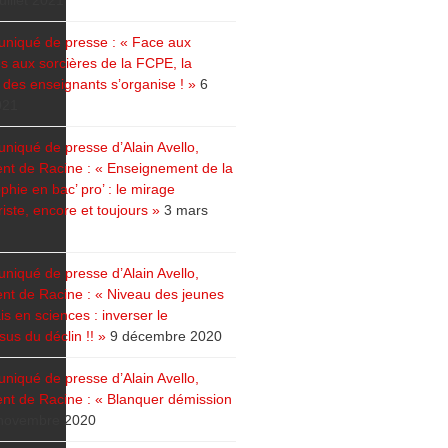
juillet 2021
iqué de presse : « Face aux
s aux sorcières de la FCPE, la
e des enseignants s’organise ! »
6
021
iqué de presse d’Alain Avello,
ent de Racine : « Enseignement de la
phie en bac’ pro’ : le mirage
riste, encore et toujours »
3 mars
iqué de presse d’Alain Avello,
ent de Racine : « Niveau des jeunes
s en sciences : inverser le
us du déclin !! »
9 décembre 2020
iqué de presse d’Alain Avello,
ent de Racine : « Blanquer démission
novembre 2020