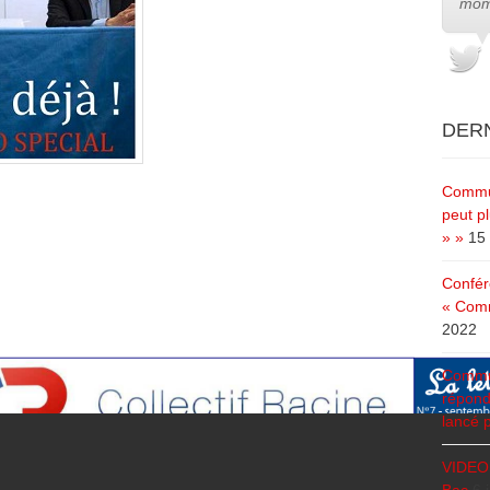
mom
DERN
Commun
peut pl
» »
15 
Confér
« Comm
2022
Commun
répond
lancé p
VIDEO 