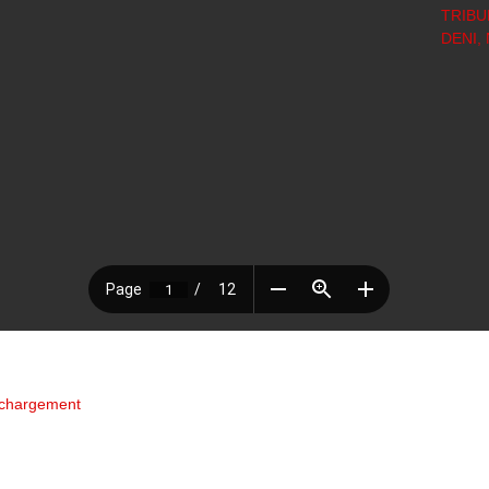
TRIBU
DENI, 
échargement