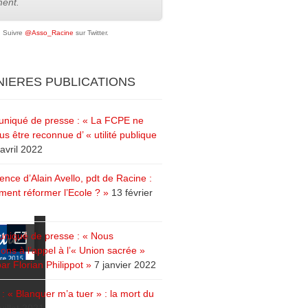
ent.
Suivre
@Asso_Racine
sur Twitter.
IERES PUBLICATIONS
iqué de presse : « La FCPE ne
us être reconnue d’ « utilité publique
avril 2022
ence d’Alain Avello, pdt de Racine :
ent réformer l’Ecole ? »
13 février
iqué de presse : « Nous
ons à l’appel à l’« Union sacrée »
ar Florian Philippot »
7 janvier 2022
: « Blanquer m’a tuer » : la mort du