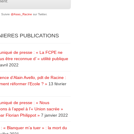
ent.
Suivre
@Asso_Racine
sur Twitter.
IERES PUBLICATIONS
iqué de presse : « La FCPE ne
us être reconnue d’ « utilité publique
avril 2022
ence d’Alain Avello, pdt de Racine :
ent réformer l’Ecole ? »
13 février
iqué de presse : « Nous
ons à l’appel à l’« Union sacrée »
ar Florian Philippot »
7 janvier 2022
: « Blanquer m’a tuer » : la mort du