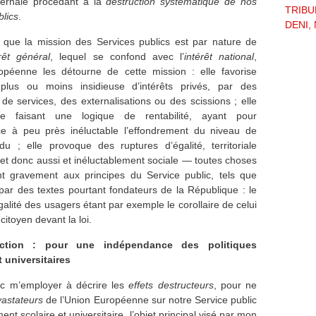
fernale procédant à la
destruction systématique de nos
TRIBU
blics
.
DENI, 
que la mission des Services publics est par nature de
érêt général
, lequel se confond avec l’
intérêt national
,
opéenne les détourne de cette mission : elle favorise
n plus ou moins insidieuse d’intérêts privés, par des
 de services, des externalisations ou des scissions ; elle
e faisant une logique de rentabilité, ayant pour
e à peu près inéluctable l’effondrement du niveau de
du ; elle provoque des ruptures d’égalité, territoriale
t donc aussi et inéluctablement sociale — toutes choses
t gravement aux principes du Service public, tels que
par des textes pourtant fondateurs de la République : le
galité des usagers étant par exemple le corollaire de celui
 citoyen devant la loi.
uction : pour une indépendance des politiques
t universitaires
nc m’employer à décrire les
effets destructeurs
, pour ne
astateurs
de l’Union Européenne sur notre Service public
nt scolaire et universitaire, l’objet principal visé par mon