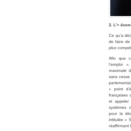
2. L’« éco
Ce qu’a déc
de faire d
plus compét
Afin que c
l’emploi »
maximale de
sans cesse 
parlementai
« point d’
françaises 
et appeler
systèmes d
pour la dé
intitulée «
réaffirmant 