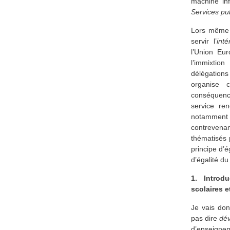
machine in
Services pu
Lors même 
servir l’
int
l’Union Eur
l’immixtio
délégations
organise c
conséquenc
service ren
notamment e
contrevenan
thématisés 
principe d’é
d’égalité du
1. Introd
scolaires e
Je vais do
pas dire
dév
d’enseigneme