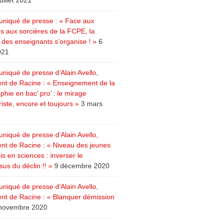
juillet 2021
iqué de presse : « Face aux
s aux sorcières de la FCPE, la
e des enseignants s’organise ! »
6
021
iqué de presse d’Alain Avello,
ent de Racine : « Enseignement de la
phie en bac’ pro’ : le mirage
riste, encore et toujours »
3 mars
iqué de presse d’Alain Avello,
ent de Racine : « Niveau des jeunes
s en sciences : inverser le
us du déclin !! »
9 décembre 2020
iqué de presse d’Alain Avello,
ent de Racine : « Blanquer démission
novembre 2020