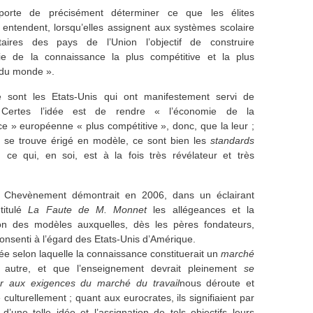
porte de précisément déterminer ce que les élites
 entendent, lorsqu’elles assignent aux systèmes scolaire
itaires des pays de l’Union l’objectif de construire
ie de la connaissance la plus compétitive et la plus
du monde ».
e sont les Etats-Unis qui ont manifestement servi de
. Certes l’idée est de rendre « l’économie de la
e » européenne « plus compétitive », donc, que la leur ;
 se trouve érigé en modèle, ce sont bien les
standards
, ce qui, en soi, est à la fois très révélateur et très
e Chevènement démontrait en 2006, dans un éclairant
titulé
La Faute de M. Monnet
les allégeances et la
ion des modèles auxquelles, dès les pères fondateurs,
consenti à l’égard des Etats-Unis d’Amérique.
idée selon laquelle la connaissance constituerait un
marché
utre, et que l’enseignement devrait pleinement
se
r aux exigences du marché du travail
nous déroute et
culturellement ; quant aux eurocrates, ils signifiaient par
n d’une telle idée et l’assignation de tels objectifs leurs