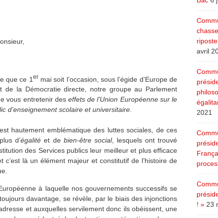
Bac
6 
Commun
chasse
ripost
nsieur,
avril 2
Commun
er
te que ce 1
mai soit l’occasion, sous l’égide d’Europe de
présid
et de la Démocratie directe, notre groupe au Parlement
philoso
e vous entretenir des
effets de l’Union Européenne sur le
égalita
ic d’enseignement scolaire et universitaire
.
2021
st hautement emblématique des luttes sociales, de ces
Commun
plus d’
égalité
et de
bien-être social
, lesquels ont trouvé
présid
titution des Services publics leur meilleur et plus efficace
Françai
 c’est là un élément majeur et constitutif de l’histoire de
process
ue.
Commun
 Européenne à laquelle nos gouvernements successifs se
présid
oujours davantage, se révèle, par le biais des injonctions
! »
23 
 adresse et auxquelles servilement donc ils obéissent, une