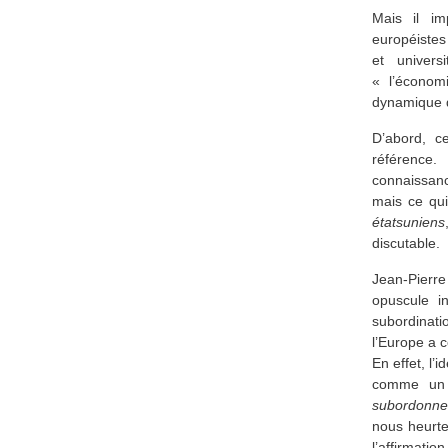
Mais il im
européistes
et univers
« l’économ
dynamique 
D’abord, c
référence
connaissanc
mais ce qui
étatsuniens
discutable.
Jean-Pierr
opuscule in
subordinat
l’Europe a 
En effet, l’
comme un a
subordonne
nous heurte 
l’affirmatio