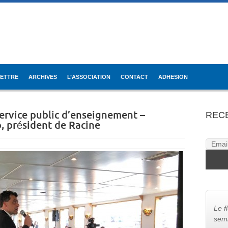
LETTRE
ARCHIVES
L’ASSOCIATION
CONTACT
ADHESION
 Service public d’enseignement –
REC
, président de Racine
Le f
semb