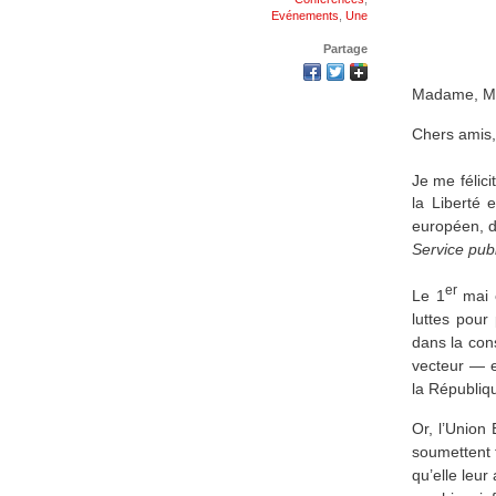
Evénements
,
Une
Partage
Madame, Mo
Chers amis,
Je me félici
la Liberté 
européen, d
Service publ
er
Le 1
mai e
luttes pour 
dans la cons
vecteur — et
la Républiq
Or, l’Union
soumettent t
qu’elle leur