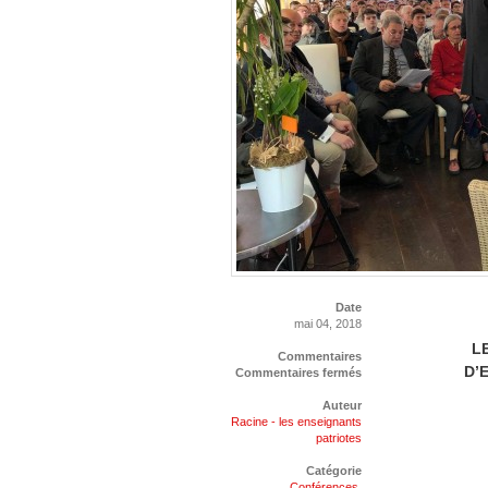
Date
mai 04, 2018
L
Commentaires
D’
Commentaires fermés
Auteur
Racine - les enseignants
patriotes
Catégorie
Conférences
,