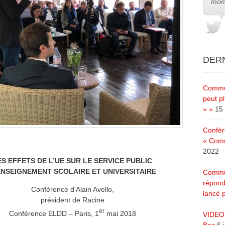
mom
DERN
Commun
peut pl
» »
15 
Confér
« Comm
2022
ES EFFETS DE L’UE SUR LE SERVICE PUBLIC
ENSEIGNEMENT SCOLAIRE ET UNIVERSITAIRE
Commun
répond
Conférence d’Alain Avello,
lancé p
président de Racine
er
Conférence ELDD – Paris, 1
mai 2018
VIDEO 