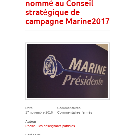
nommé au Conseil
stratégique de
campagne Marine2017
Date
Commentaires
17 novembre 2016
Commentaires fermés
Auteur
Racine - les enseignants patriotes