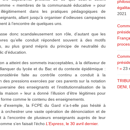
philoso
omme « membres de la communauté éducative » pour
égalita
 illégitimement dans les pratiques pédagogiques de
2021
seignants, allant jusqu’à organiser d’odieuses campagnes
ent à l’encontre de quelques uns.
Commun
présid
passe donc scandaleusement son rôle, d’autant que les
Françai
res qu’elle conduit répondent souvent à des motifs
process
es, au plus grand mépris du principe de neutralité du
ic d’éducation.
Commun
présid
tion a atteint des sommets inacceptables, à la défaveur de
! »
23 
Blanquer du lycée et du Bac et du contexte épidémique :
considérée faite au contrôle continu a conduit à la
TRIBU
ion des pressions exercées par ces parents sur la notation
DENI, 
uveraine des enseignants et l’institutionnalisation de la
la maison » leur a donné l’illusion d’être légitimes pour
a forme comme le contenu des enseignements.
tre d’exemple, la FCPE du Gard n’a-t-elle pas hésité à
 à orchestrer une vaste opération de dénonciation et de
 à l’encontre de plusieurs enseignants auprès de leur
comme s’en faisait l’écho
L’Express
, le 30 avril dernier
.