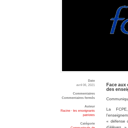
Date
Face aux 
avril 06, 2021
des ensei
Commentaires
Commentaires fermés
Communiqué
Auteur
La FCPE, 
Racine - les enseignants
l’enseigneme
patriotes
« défense 
Catégorie
d’élèves »
Communiqués de