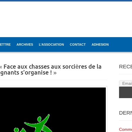
LETTRE
ARCHIVES
L’ASSOCIATION
CONTACT
ADHESION
 Face aux chasses aux sorcières de la
REC
ignants s’organise ! »
DERN
Commun