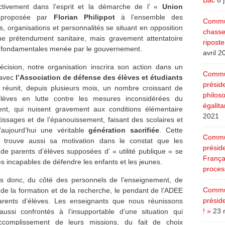
Bac
6 
activement dans l’esprit et la démarche de l’ «
Union
roposée par
Florian Philippot
à l’ensemble des
Commun
 organisations et personnalités se situant en opposition
chasse
que prétendument sanitaire, mais gravement attentatoire
ripost
s fondamentales menée par le gouvernement.
avril 2
écision, notre organisation inscrira son action dans un
Commun
 avec
l’Association de défense des élèves et étudiants
présid
i réunit, depuis plusieurs mois, un nombre croissant de
philoso
élèves en lutte contre les mesures inconsidérées du
égalita
nt, qui nuisent gravement aux conditions élémentaire
2021
issages et de l’épanouissement, faisant des scolaires et
’aujourd’hui une véritable
génération sacrifiée
. Cette
Commun
n trouve aussi sa motivation dans le constat que les
présid
 de parents d’élèves supposées d’ « utilité publique » se
Françai
s incapables de défendre les enfants et les jeunes.
process
s donc, du côté des personnels de l’enseignement, de
Commun
, de la formation et de la recherche, le pendant de l’ADEE
présid
arents d’élèves. Les enseignants que nous réunissons
! »
23 
ussi confrontés à l’insupportable d’une situation qui
accomplissement de leurs missions, du fait de choix