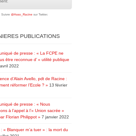
ent.
Suivre
@Asso_Racine
sur Twitter.
IERES PUBLICATIONS
iqué de presse : « La FCPE ne
us être reconnue d’ « utilité publique
avril 2022
ence d’Alain Avello, pdt de Racine :
ent réformer l’Ecole ? »
13 février
iqué de presse : « Nous
ons à l’appel à l’« Union sacrée »
ar Florian Philippot »
7 janvier 2022
: « Blanquer m’a tuer » : la mort du