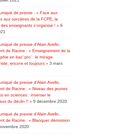
juillet 2021
iqué de presse : « Face aux
s aux sorcières de la FCPE, la
e des enseignants s’organise ! »
6
021
iqué de presse d’Alain Avello,
ent de Racine : « Enseignement de la
phie en bac’ pro’ : le mirage
riste, encore et toujours »
3 mars
iqué de presse d’Alain Avello,
ent de Racine : « Niveau des jeunes
s en sciences : inverser le
us du déclin !! »
9 décembre 2020
iqué de presse d’Alain Avello,
ent de Racine : « Blanquer démission
novembre 2020