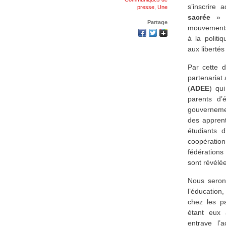
s’inscrire 
presse
,
Une
sacrée
» p
Partage
mouvements,
à la politi
aux liberté
Par cette d
partenariat
(
ADEE
) qu
parents d’
gouverneme
des apprent
étudiants d
coopératio
fédérations
sont révélée
Nous seron
l’éducation
chez les p
étant eux a
entrave l’