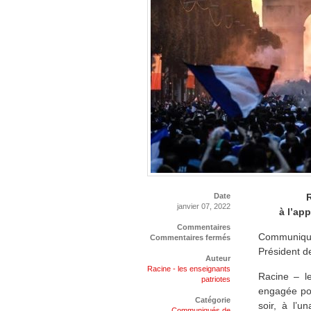
Date
janvier 07, 2022
à l’app
Commentaires
Communiqué
Commentaires fermés
Président d
Auteur
Racine - les enseignants
Racine – le
patriotes
engagée pou
Catégorie
soir, à l’
Communiqués de