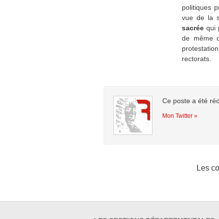
politiques 
vue de la s
sacrée
qui 
de même qu’
protestatio
rectorats.
Ce poste a été ré
Mon Twitter »
Les co