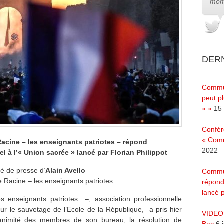
mom
DERN
Commun
peut pl
» »
15 
Confér
« Comm
Racine – les enseignants patriotes – répond
2022
el à l’« Union sacrée » lancé par Florian Philippot
 de presse d’
Alain Avello
Commun
e Racine – les enseignants patriotes
répond
lancé p
s enseignants patriotes –, association professionnelle
r le sauvetage de l’Ecole de la République, a pris hier
VIDEO 
unanimité des membres de son bureau, la résolution de