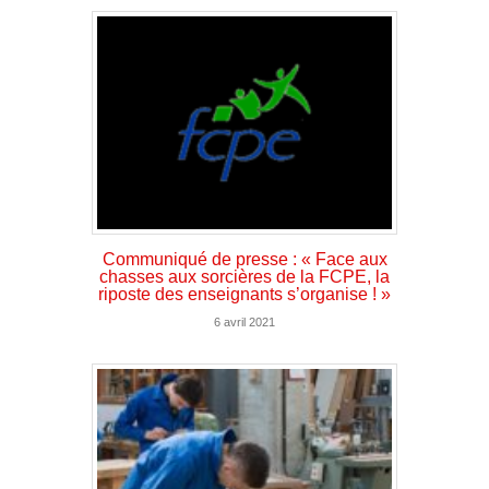
Communiqué de presse : « Face aux
chasses aux sorcières de la FCPE, la
riposte des enseignants s’organise ! »
6 avril 2021