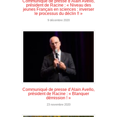
Communiqué de presse d’Alain Avello,
président de Racine : « Niveau des
jeunes Français en sciences : inverser
le processus du déclin !! »
9 décembre 2020
Communiqué de presse d’Alain Avello,
président de Racine : « Blanquer
démission ! »
23 novembre 2020